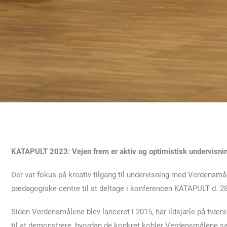
KATAPULT 2023: Vejen frem er aktiv og optimistisk undervisni
Der var fokus på kreativ tilgang til undervisning med Verdensmå
pædagogiske centre til at deltage i konferencen KATAPULT d. 2
Siden Verdensmålene blev lanceret i 2015, har ildsjæle på tvær
til at demonstrere, hvordan de konkret kobler Verdensmålene s