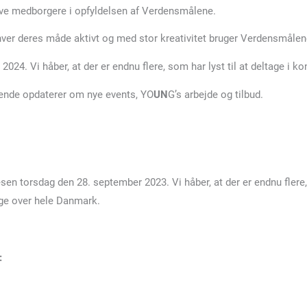
ktive medborgere i opfyldelsen af Verdensmålene.
hver deres måde aktivt og med stor kreativitet bruger Verdensmålene
24. Vi håber, at der er endnu flere, som har lyst til at deltage i k
øbende opdaterer om nye events, YO
UN
G’s arbejde og tilbud.
sen torsdag den 28. september 2023. Vi håber, at der er endnu flere,
unge over hele Danmark.
: