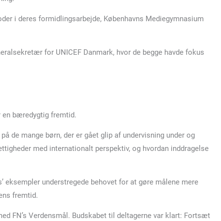
etoder i deres formidlingsarbejde, Københavns Mediegymnasium
neralsekretær for UNICEF Danmark, hvor de begge havde fokus
r en bæredygtig fremtid.
å de mange børn, der er gået glip af undervisning under og
ettigheder med internationalt perspektiv, og hvordan inddragelse
’ eksempler understregede behovet for at gøre målene mere
dens fremtid.
med FN’s Verdensmål. Budskabet til deltagerne var klart: Fortsæt