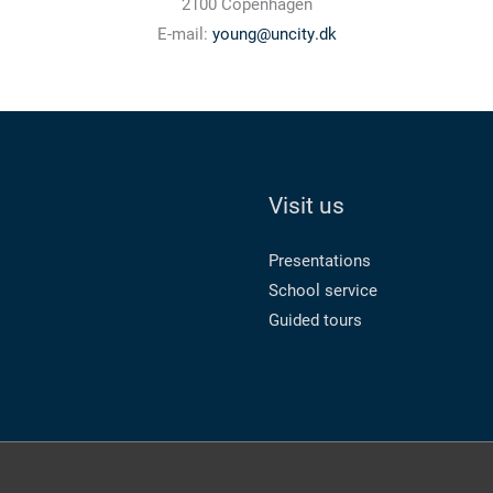
2100 Copenhagen
E-mail:
young@uncity.dk
Visit us
Presentations
School service
Guided tours