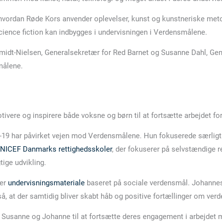
å, hvordan Røde Kors anvender oplevelser, kunst og kunstneriske m
cience fiction kan indbygges i undervisningen i Verdensmålene.
idt-Nielsen, Generalsekretær for Red Barnet og Susanne Dahl, Ge
smålene.
vere og inspirere både voksne og børn til at fortsætte arbejdet fo
19 har påvirket vejen mod Verdensmålene. Hun fokuserede særligt p
NICEF Danmarks rettighedsskoler
, der fokuserer på selvstændige r
tige udvikling.
rer
undervisningsmateriale
baseret på sociale verdensmål. Johannes
å, at der samtidig bliver skabt håb og positive fortællinger om ver
e Susanne og Johanne til at fortsætte deres engagement i arbejdet 