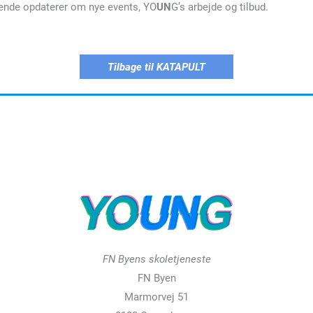
øbende opdaterer om nye events, YO
UN
G’s arbejde og tilbud.
Tilbage til KATAPULT
FN Byens skoletjeneste
FN Byen
Marmorvej 51