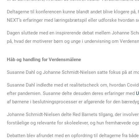
Deltagerne til konferencen kunne blandt andet blive klogere p
NEXT’s erfaringer med læringsbrætspil eller udforske hvordan s
Dagen sluttede med en inspirerende debat mellem Johanne Schm
på, hvad der motiverer børn og unge i undervisning om Verden
Håb og handling for Verdensmålene
Susanne Dahl og Johanne Schmidt-Nielsen satte fokus på at moti
Susanne Dahl indledte med et realitetscheck om, hvordan Covid-
efter pandemien. Susanne delte desuden deres erfaringer med
U
af børnene i beslutningsprocesser er afgørende for den bæredyg
Johanne Schmidt-Nielsen delte Red Barnets tilgang, der involve
forståelige og relevante for skoleelever, og hun fremhævede ogs
Debatten blev afrundet med en opfordring til deltagerne fra båd