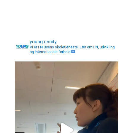
young.uncity
Vi er FN Byens skoletjeneste. Lær om FN, udvikling
og internationale forhold