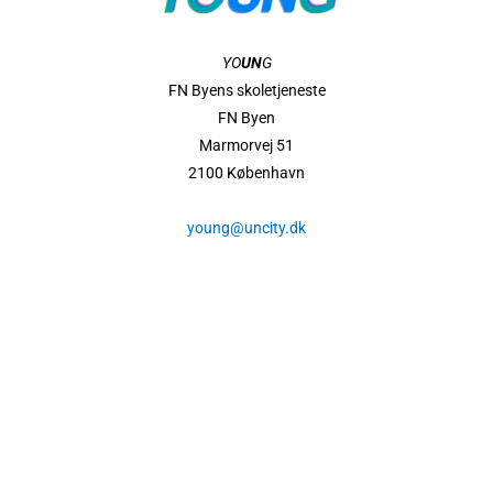
YO
UN
G
FN Byens skoletjeneste
FN Byen
Marmorvej 51
2100 København
young@uncity.dk