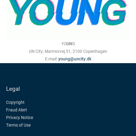
YO
UN
G
UN City, Marmorvej 51, 2100 Copenhagen
E-mail:
young@uncity.dk
Legal
Copyright
Fraud Alert
Privacy Notice
Terms of Use