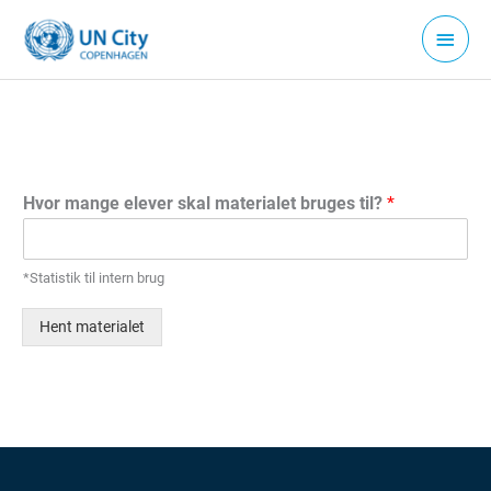
Gå
Hove
til
indholdet
Hvor mange elever skal materialet bruges til?
*
*Statistik til intern brug
Hent materialet