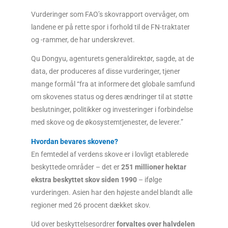
Vurderinger som FAO’s skovrapport overvåger, om
landene er på rette spor i forhold til de FN-traktater
og -rammer, de har underskrevet.
Qu Dongyu, agenturets generaldirektør, sagde, at de
data, der produceres af disse vurderinger, tjener
mange formål “fra at informere det globale samfund
om skovenes status og deres ændringer til at støtte
beslutninger, politikker og investeringer i forbindelse
med skove og de økosystemtjenester, de leverer.”
Hvordan bevares skovene?
En femtedel af verdens skove er i lovligt etablerede
beskyttede områder – det er
251 millioner hektar
ekstra beskyttet skov siden 1990
– ifølge
vurderingen. Asien har den højeste andel blandt alle
regioner med 26 procent dækket skov.
Ud over beskyttelsesordrer
forvaltes over halvdelen