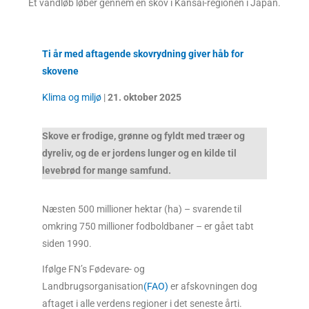
Et vandløb løber gennem en skov i Kansai-regionen i Japan.
Ti år med aftagende skovrydning giver håb for
skovene
Klima og miljø
|
21. oktober
2025
Skove er frodige, grønne og fyldt med træer og
dyreliv, og de er jordens lunger og en kilde til
levebrød for mange samfund.
Næsten 500 millioner hektar (ha) – svarende til
omkring 750 millioner fodboldbaner – er gået tabt
siden 1990.
Ifølge FN’s Fødevare- og
Landbrugsorganisation
(FAO)
er afskovningen dog
aftaget i alle verdens regioner i det seneste årti.