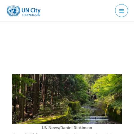
Gå
Hove
til
indholdet
UN News/Daniel Dickinson