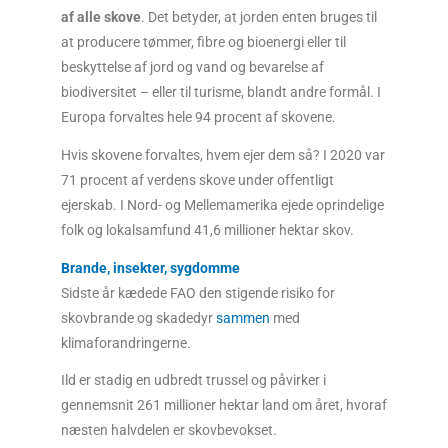
af alle skove
. Det betyder, at jorden enten bruges til
at producere tømmer, fibre og bioenergi eller til
beskyttelse af jord og vand og bevarelse af
biodiversitet – eller til turisme, blandt andre formål. I
Europa forvaltes hele 94 procent af skovene.
Hvis skovene forvaltes, hvem ejer dem så? I 2020 var
71 procent af verdens skove under offentligt
ejerskab
. I Nord- og Mellemamerika ejede oprindelige
folk og lokalsamfund 41,6 millioner hektar skov.
Brande, insekter, sygdomme
Sidste år kædede FAO den stigende risiko for
skovbrande og skadedyr
sammen
med
klimaforandringerne.
Ild er stadig en udbredt trussel og påvirker i
gennemsnit 261 millioner hektar land om året, hvoraf
næsten halvdelen er skovbevokset.