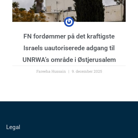
FN fordømmer på det kraftigste
Israels uautoriserede adgang til
UNRWA’s område i Østjerusalem
Fareeha Hussain
9. december 2025
Legal