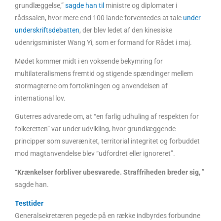
grundlæggelse,”
sagde han til
ministre og diplomater i
rådssalen, hvor mere end 100 lande forventedes at tale
under
underskriftsdebatten
, der blev ledet af den kinesiske
udenrigsminister Wang Yi, som er formand for Rådet i maj.
Mødet kommer midt i en voksende bekymring for
multilateralismens fremtid og stigende spændinger mellem
stormagterne om fortolkningen og anvendelsen af
international lov.
Guterres advarede om, at “en farlig udhuling af respekten for
folkeretten” var under udvikling, hvor grundlæggende
principper som suverænitet, territorial integritet og forbuddet
mod magtanvendelse blev “udfordret eller ignoreret”.
“
Krænkelser forbliver ubesvarede. Straffriheden breder sig,
”
sagde han.
Testtider
Generalsekretæren pegede på en række indbyrdes forbundne