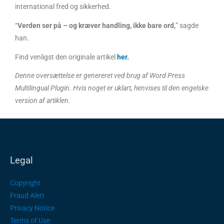
international fred og sikkerhed.
“
Verden ser på – og kræver handling, ikke bare ord,
” sagde
han.
Find venligst den originale artikel
her
.
Denne oversættelse er genereret ved brug af Word Press
Multilingual Plugin. Hvis noget er uklart, henvises til den engelske
version af artiklen.
Legal
Copyright
Fraud Alert
Privacy Notice
Terms of Use