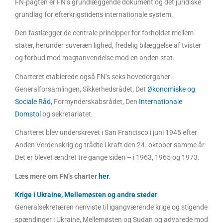
FN-pagten er FN’s grundlæggende dokument og det juridiske
grundlag for efterkrigstidens internationale system.
Den fastlægger de centrale principper for forholdet mellem
stater, herunder suveræn lighed, fredelig bilæggelse af tvister
og forbud mod magtanvendelse mod en anden stat.
Charteret etablerede også FN’s seks hovedorganer:
Generalforsamlingen, Sikkerhedsrådet, Det
Økonomiske og
Sociale Råd
, Formynderskabsrådet, Den
Internationale
Domstol
og sekretariatet.
Charteret blev underskrevet i San Francisco i juni 1945 efter
Anden Verdenskrig og trådte i kraft den 24. oktober samme år.
Det er blevet ændret tre gange siden – i 1963, 1965 og 1973.
Læs mere om FN’s charter
her
.
Krige i Ukraine, Mellemøsten og andre steder
Generalsekretæren henviste til igangværende krige og stigende
spændinger i Ukraine, Mellemøsten og Sudan og advarede mod