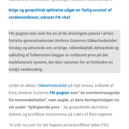
Krige og geopolitisk splittelse udgør en ‘farlig erosion’ af
verdensordenen, advarer FN-chef
FN-pagten står over for en af de alvorligste prøver i årtier,
fortalte generalsekretær António Guterres Sikkerhedsrådet
tirsdag og advarede om, at krige, våbenkapløb, klimachok og
udhuling af folkeretten lægger et voldsomt pres på det
multilaterale system, der blev oprettet for at forhindre en
tredje verdenskrig.
Under en debat i
Sikkerhedsrådet
på højt niveau, indkaldt af
Kina, beskrev Guterres
FN-pagten
som “en overlevelsesguide
for menneskeheden”, men sagde, at dens kerneprincipper nu
var under “dybtgående pres
“, da geopolitiske skel bliver
dybere, og konflikter intensiveres på tværs af flere regioner.
“Vi står nu over for det højeste antal konflikter siden FN’s