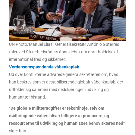
UN Photo/Manuel Elías | Generalsekretær António Guterres
taler ved Sikkerhedsrådets åbne debat om opretholdelse af
international fred og sikkerhed.
Verdensomspændende våbenkapløb
Ud over konflikterne advarede generalsekretæren om, hvad
han beskrev som et destabiliserende globalt våbenkapløb, der
udfolder sig sammen med nedskæringer i udvikling og
humanitær bistand.
“
De globale militærudgifter er rekordhøje, selv om
dødbringende våben bliver billigere at producere, og
ressourcerne til udvikling og humanitære behov skæres ned
“,
siger han.