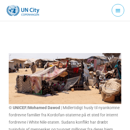
Gå
Hove
til
indholdet
© UNICEF/Mohamed Dawod
| Midlertidigt husly til nyankomne
fordrevne familier fra Kordofan-staterne på et sted for internt
fordrevne i White Nile-staten. Sudans konflikt har dræbt
tusindvis af mennesker og tvunget millioner fra deres hjem.