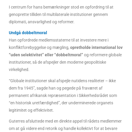
I centrum for hans bemærkninger stod en opfordring til at
genoprette tilliden til multilaterale institutioner gennem
diplomati, ansvarlighed og reformer.
Undgå dobbeltmoral
Han opfordrede medlemsstaterne til at investere mere i
konfliktforebyggelse og mægling,
opretholde international lov
“uden selektivitet” eller “dobbeltmoral”
og reformere globale
institutioner, så de afspejler den moderne geopolitiske
virkelighed.
“Globale institutioner skal afspejle nutidens realiteter – ikke
dem fra 1945”, sagde han og pegede på fraværet af
permanent afrikansk repræsentation i Sikkerhedsrådet som
“en historisk uretfærdighed”, der underminerede organets
legitimitet og effektivitet.
Guterres afsluttede med en direkte appel til rådets medlemmer
om at gå videre end retorik og handle kollektivt for at bevare