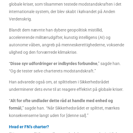
globale kriser, som tilsammen testede modstandskraften i det
internationale system, der blev skabt i kølvandet på Anden
Verdenskrig.
Blandt dem nævnte han dybere geopolitisk mistillid,
accelererende militærudgifter, kunstig intelligens (AI) og
autonome våben, angreb på menneskerettighederne, voksende
ulighed og den forværrede klimakrise.
“
Disse syv udfordringer er indbyrdes forbundne
,” sagde han.
“Og de tester selve charterets modstandskraft.”
Han advarede også om, at splittelsen i Sikkerhedsrådet
underminerer dets evne til at reagere effektivt på globale kriser.
“
Alt for ofte undlader dette råd at handle med enhed og
formål,
” sagde han. “Når Sikkerhedsrådet er splittet, mærkes
konsekvenserne langt uden for [denne sal].”
Hvad er FN’s charter?