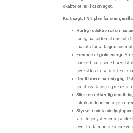
skabte et hul i ozonlaget
.
Kort sagt: FN’s plan for energiuaf
Hurtig reduktion af emissio
nu og nå netto-nul senest i 
indsats for at begrænse met
Fremme af grøn energi:
Væks
baseret på fossile brændstof
beskattes for at støtte sårb
Gør AI mere bæredygtig:
Pål
miljøpåvirkning og sikre, at
Sikre en retfærdig omstillin
lokalsamfundene og medfører
Styrke modstandsdygtighede
varslingssystemer og andre f
over for klimaets konsekven