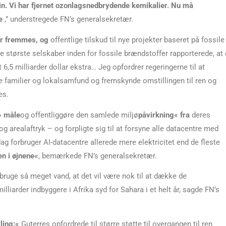
in. Vi har fjernet ozonlagsnedbrydende kemikalier. Nu må
te
,” understregede FN’s generalsekretær.
bør fremmes, og
offentlige tilskud til nye projekter baseret på fossile
e største selskaber inden for fossile brændstoffer rapporterede, at
nt 6,5 milliarder dollar ekstra… Jeg opfordrer regeringerne til at
e familier og lokalsamfund og fremskynde omstillingen til ren og
es.
»
måle
og offentliggøre den samlede miljø
påvirkning« fra
deres
og arealaftryk – og forpligte sig til at forsyne alle datacentre med
ag forbruger AI-datacentre allerede mere elektricitet end de fleste
en i øjnene«
, bemærkede FN’s generalsekretær.
rbruge så meget vand, at det vil være nok til at dække de
liarder indbyggere i Afrika syd for Sahara i et helt år, sagde FN’s
ling:«
Guterres opfordrede til større støtte til overgangen til ren