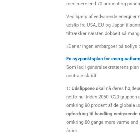
med mere end 70 procent og prisen 
Ved hjælp af vedvarende energi er m
udslip fra USA, EU og Japan tilsamm
tiltrækker næsten dobbelt så mange
»Der er ingen embargoer på sollys 
En syvpunktsplan for energiuafhæ
Som led i generalsekretærens plan 
centrale skridt:
1:
Udslippene skal
nå deres højdepu
netto-nul inden 2050. G20-gruppen a
omkring 80 procent af de globale ud
opfordring til handling vedrørende
omkring 80 gange mere varme end ku
årtier.