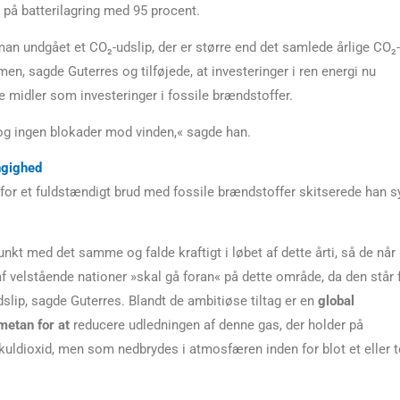
på batterilagring med 95 procent.
an undgået et CO₂-udslip, der er større end det samlede årlige CO₂-
en, sagde Guterres og tilføjede, at investeringer i ren energi nu
 midler som investeringer i fossile brændstoffer.
og ingen blokader mod vinden,« sagde han.
ngighed
for et fuldstændigt brud med fossile brændstoffer skitserede han s
nkt med det samme og falde kraftigt i løbet af dette årti, så de når
f velstående nationer »skal gå foran« på dette område, da den står 
slip, sagde Guterres. Blandt de ambitiøse tiltag er en
global
 metan for at
reducere udledningen af denne gas, der holder på
ldioxid, men som nedbrydes i atmosfæren inden for blot et eller 