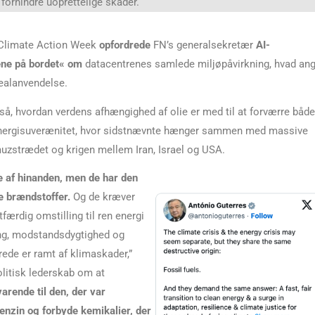
 forhindre uoprettelige skader.
Climate Action Week
opfordrede
FN’s generalsekretær
AI-
ene på bordet« om
datacentrenes samlede miljøpåvirkning, hvad an
realanvendelse.
, hvordan verdens afhængighed af olie er med til at forværre både
 energisuverænitet, hvor sidstnævnte hænger sammen med massive
rmuzstrædet og krigen mellem Iran, Israel og USA.
e af hinanden, men de har den
e brændstoffer.
Og de kræver
færdig omstilling til ren energi
ning, modstandsdygtighed og
rede er ramt af klimaskader,”
olitisk lederskab om at
arende til den, der var
enzin og forbyde kemikalier, der