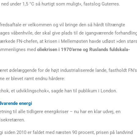
ned under 1,5 °C så hurtigt som muligt«, fastslog Guterres.
redsaftale er velkommen og vil bringe den så hårdt tiltrængte
dages våbenhvile, der skal give plads til de igangværende forhandlin
ærkede FN-chefen, at krisen i Mellemøsten havde udløst »den stør
 sammenlignes med
oliekrisen i 1970’erne og Ruslands fuldskala-
ret ødelæggende for de højt industrialiserede lande, fastholdt FN’s
ne er blevet ramt endnu hårdere:
hok, et udviklingschok«, sagde han til publikum i London.
edvarende energi
ing til alle tidligere energikriser – nu har en klar udvej, en
alsekretæren.
gi siden 2010 er faldet med næsten 90 procent, prisen på landvind