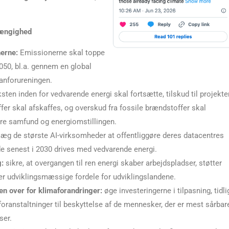
hængighed
nerne:
Emissionerne skal toppe
2050, bl.a. gennem en global
anforureningen.
ten inden for vedvarende energi skal fortsætte, tilskud til projekte
fer skal afskaffes, og overskud fra fossile brændstoffer skal
are samfund og energiomstillingen.
æg de største AI-virksomheder at offentliggøre deres datacentres
 de senest i 2030 drives med vedvarende energi.
g:
sikre, at overgangen til ren energi skaber arbejdspladser, støtter
 udviklingsmæssige fordele for udviklingslandene.
n over for klimaforandringer:
øge investeringerne i tilpasning, tidli
oranstaltninger til beskyttelse af de mennesker, der er mest sårbar
ser.