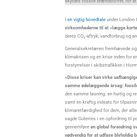
skyldes fossile brændstoffer, for at
I
en vigtig hovedtale
under London 
virksomhederne til at »lægge kort
deres CO₂-aftryk, vandforbrug og a
Generalsekretæren fremhævede også
klimakrisen og en krise inden for
forstyrrelser i skibstrafikken i Ho
»Disse kriser kan virke uafhængig
samme ødelæggende årsag: fossil
den samme løsning: en hurtig og ret
samt en kraftig indsats for tilpas
klimaretfærdighed for dem, der alle
sagde Guterres i en opfordring til p
gennemføre
en global forandring sv
nødvendig for at udfase blyholdig b