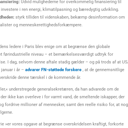
nansiering:
Udvid mulighederne for overkommelig finansiering til
investere i ren energi, klimatilpasning og bæredygtig udvikling.
dheden:
styrk tilliden til videnskaben, bekæmp desinformation om
nalister og menneskerettighedsforkæmpere.
erdens ledere i Paris blev enige om at begrænse den globale
det førindustrielle niveau – et bemærkelsesværdigt udtryk for
lse. I dag, selvom denne aftale stadig gælder – og på trods af at U
i januar i år –
advarer FN-støttede forskere
, at de gennemsnitlige
overskride denne tærskel i de kommende år.
ller,« understregede generalsekretæren, da han advarede om de
 der ikke kan overleve i for varmt vand, de smeltende iskapper, der
g fordrive millioner af mennesker, samt den reelle risiko for, at nog
lgerne.
arie »er vores opgave at begrænse overskridelsen kraftigt, forkorte