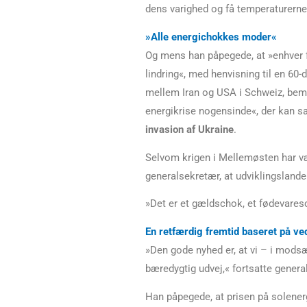
dens varighed og få temperaturerne 
»Alle energichokkes moder«
Og mens han påpegede, at »enhver f
lindring«, med henvisning til en 60-
mellem Iran og USA i Schweiz, bem
energikrise nogensinde«, der kan
invasion af Ukraine
.
Selvom krigen i Mellemøsten har væ
generalsekretær, at udviklingslande
»Det er et gældschok, et fødevaresc
En retfærdig fremtid baseret på v
»Den gode nyhed er, at vi – i modsætn
bæredygtig udvej,« fortsatte gener
Han påpegede, at prisen på solener