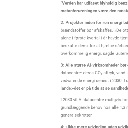
“
Verden har udfaset blyholdig benz
metanforureningen være den næs
2:
Projekter inden for ren energi 
brændstoffer bør afskaffes. »De ott
alene i første kvartal i år havde tje
beskatte dem« for at hjælpe sårbar
overkommelig energi, sagde Guterr
3:
Alle større AI-virksomheder bør
datacentre: deres
CO₂-aftryk, vand- 
vedvarende energi senest i 2030. I d
lande;
»det er på tide at se sandhed
I 2030 vil AI-datacentre muligvis fo
grundlæggende behov hos alle 1,3 mil
generalsekretær.
4: »Ikke mere udvinding uden udvik