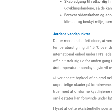
Skab adgang til retfærdig fi
udviklingslandene, så de kan 
Forsvar videnskaben og san
klimaet og beskyt miljøjour
Jordens vendepunkter
Det er mere end et årti siden, at v
temperaturstigning til 1,5 °C over 
international enhed under FN’s lede
officielt trak sig ud for anden gang 
årstemperaturer sandsynligvis vil 
»Hver eneste brøkdel af en grad tæ
uoprettelige skader på koralrevene,
truer med at omforme kystlinjerne o
små østater kan forsvinde under bø
I lyset af dette eksistentielle scen