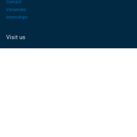
Contact
Vacancies
Internships
Visit us
Presentations
School service
Guided tours
UN City Copenhagen, Marmorvej 51 2100 Copenhagen,
Denmark
All rights reserved with UN City Copenhagen © 2025