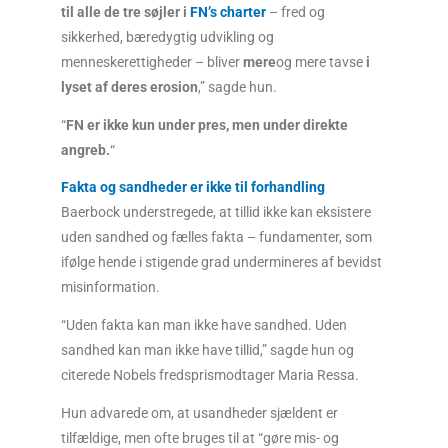
til alle de tre søjler i
FN’s charter
– fred og
sikkerhed, bæredygtig udvikling og
menneskerettigheder – bliver
mere
og mere tavse
i
lyset af deres erosion
,” sagde hun.
“
FN er ikke kun under pres, men under direkte
angreb.
“
Fakta og sandheder er ikke til forhandling
Baerbock understregede, at tillid ikke kan eksistere
uden sandhed og fælles fakta – fundamenter, som
ifølge hende i stigende grad undermineres af bevidst
misinformation.
“Uden fakta kan man ikke have sandhed. Uden
sandhed kan man ikke have tillid,” sagde hun og
citerede Nobels fredsprismodtager Maria Ressa.
Hun advarede om, at usandheder sjældent er
tilfældige, men ofte bruges til at “gøre mis- og