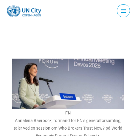
Gå
Hove
til
indholdet
FN
Annalena Baerbock, formand for FN’s generalforsamling,
taler ved en session om Who Brokers Trust Now? på World
Economic Forum i Davos, Schweiz.