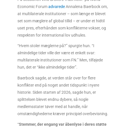
Economic Forum
advarede
Annalena Baerbock om,
at multilaterale institutioner – som længe er blevet
set som mæglere af global tillid – er under et hidtil
uset pres, efterhånden som konflikterne vokser, og
respekten for international lov udhules.
“Hvem stoler mæglerne på?” spurgte hun. “I
almindelige tider ville der være et enkelt svar:
multilaterale institutioner som FN.” Men, tilføjede
hun, det er “ikke almindelige tider”.
Baerbock sagde, at verden står over for flere
konflikter end på noget andet tidspunkt i nyere
historie. Siden starten af 2026, sagde hun, er
splittelsen blevet endnu dybere, så nogle
medlemsstater tøver med at handle, når
omstændighederne kræver principiel overbevisning.
“
Stemmer, der engang var åbenlyse i deres støtte