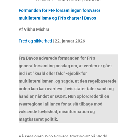
Formanden for FN-forsamlingen forsvarer
multilateralisme og FN’s charter i Davos
Af Vibhu Mishra
Fred og sikkerhed
|
22. januar
2026
Fra Davos advarede formanden for FN’s
generalforsamling onsdag om, at verden er gået
ind i et “knald eller fald”-øjeblik for
multilateralismen, og sagde, at den regelbaserede
orden kun kan overleve, hvis stater taler sandt og
handler, når det er svært. Hun opfordrede til en
tværregional alliance for at slå tilbage mod
voksende lovløshed, misinformation og
magtbaseret politik.
På sessionen
Who Brokers Trust Now?
på World