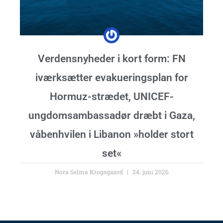
Verdensnyheder i kort form: FN
iværksætter evakueringsplan for
Hormuz-strædet, UNICEF-
ungdomsambassadør dræbt i Gaza,
våbenhvilen i Libanon »holder stort
set«
Nora Selma Krogsgaard
24. juni 2026