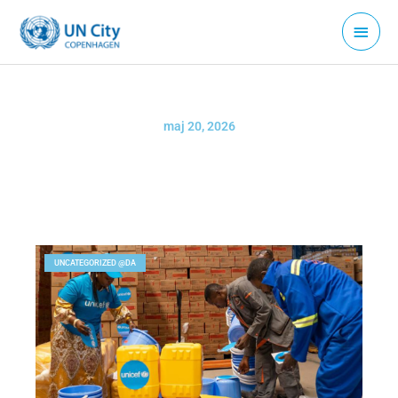
Gå
Hove
til
indholdet
maj 20, 2026
UNCATEGORIZED @DA